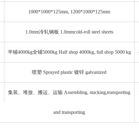
1000*1000*125mm, 1200*1000*125mm
1.0mm冷轧钢板 1.0mmcold-roll steel sheets
半铺4000kg全铺5000kg Half shop 4000kg, full shop 5000 kg
喷塑 Sprayed plastic 镀锌 galvanized
集装、堆放、搬运、运输 Assembling, stacking,transporting
and transporting